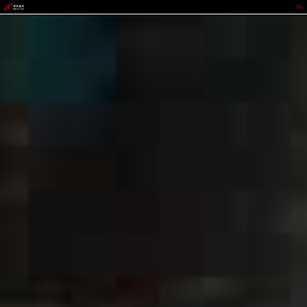
J9.COM