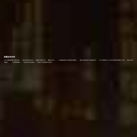
联盟合作伙伴
J9.COM数码构建了遍布全国，，，集合3万家合作伙伴，，涵盖各大垂直行业，，覆盖全产品、、、、全周期的庞大B2B营销生态网络。。。通过不断完善的产品服务体系，，，J9.COM数码为广大合作伙伴提供营销推广支持、、资金链与风
控服务、、、、伙伴赋能服务，，，与合作伙伴共同成长，，引领全产业链的数字化转型。。